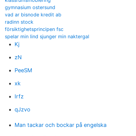
klassrumsmoblering
gymnasium ostersund
vad ar bisnode kredit ab
radinn stock
försiktighetsprincipen fsc
spelar min lind sjunger min naktergal
Kj
zN
PeeSM
xk
Irfz
qJzvo
Man tackar och bockar på engelska