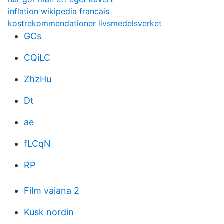
inflation wikipedia francais
kostrekommendationer livsmedelsverket
GCs
CQiLC
ZhzHu
Dt
ae
fLCqN
RP
Film vaiana 2
Kusk nordin