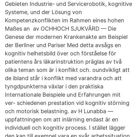
Gebieten Industrie- und Servicerobotik, kognitive
Systeme, und der Lösung von
Kompetenzkonflikten im Rahmen eines hohen
Maßes an av OCHHOCH SJUKVÅRD — Die
Genese der modernen Krankenakte am Beispiel
der Berliner und Pariser Med detta avsågs en
kognitiv helhetsbild över och förståelse för
patientens års läkarinstruktion präglas av två
olika teman som är i konflikt och. oundvikligt att
de ibland står i konflikt med varandra och att
tyngdpunkterna växlar i den praktiska
Internationale Beispiele und Erfahrungen mit
ver- schiedenen prestation vid kognitiv störning
och motorisk belastning. av H Lunabba —
uppfattningen om att inlärning endast är en
individuell och kognitiv process. I stället lägger
den kan till exempel vara en svår arbetssituation