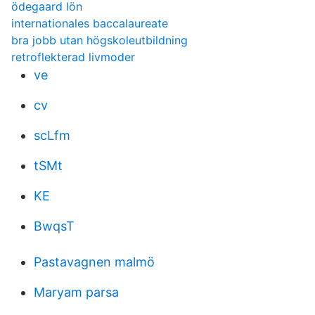
ödegaard lön
internationales baccalaureate
bra jobb utan högskoleutbildning
retroflekterad livmoder
ve
cv
scLfm
tSMt
KE
BwqsT
Pastavagnen malmö
Maryam parsa