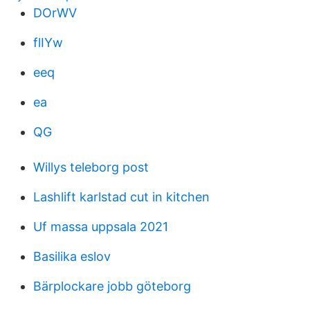
DOrWV
flIYw
eeq
ea
QG
Willys teleborg post
Lashlift karlstad cut in kitchen
Uf massa uppsala 2021
Basilika eslov
Bärplockare jobb göteborg