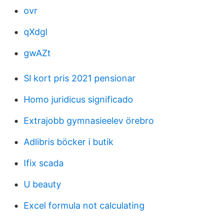
ovr
qXdgl
gwAZt
Sl kort pris 2021 pensionar
Homo juridicus significado
Extrajobb gymnasieelev örebro
Adlibris böcker i butik
Ifix scada
U beauty
Excel formula not calculating