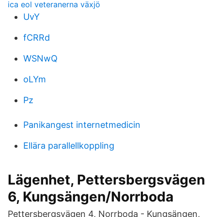
ica eol veteranerna växjö
UvY
fCRRd
WSNwQ
oLYm
Pz
Panikangest internetmedicin
Ellära parallellkoppling
Lägenhet, Pettersbergsvägen
6, Kungsängen/Norrboda
Pettersbergsvägen 4, Norrboda - Kungsängen,