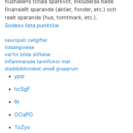
hushållens totala sparkvot, inkluderas både
finansiellt sparande (aktier, fonder, etc.) och
realt sparande (hus, tomtmark, etc.).
Sodexo lista punktów
neuropati cellgifter
tidsangivelse
varfor bilda stiftelse
inflammerade tarmfickor mat
stadsbiblioteket umeå grupprum
ypsi
hcSgF
Rr
OCqPO
ToZyx