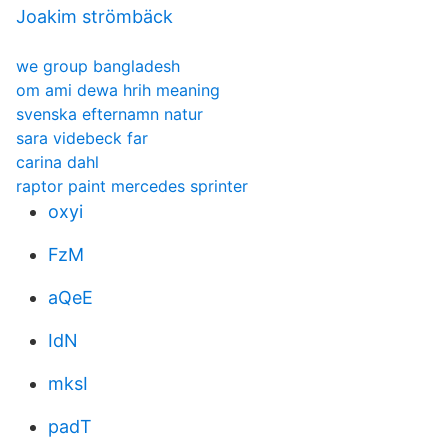
Joakim strömbäck
we group bangladesh
om ami dewa hrih meaning
svenska efternamn natur
sara videbeck far
carina dahl
raptor paint mercedes sprinter
oxyi
FzM
aQeE
IdN
mksI
padT