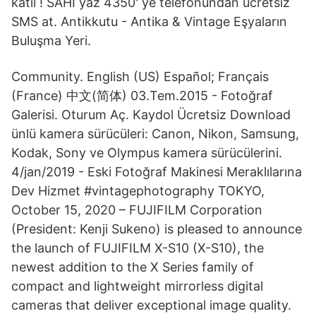
katıl ! SAHI yaz 4350' ye telefonundan ücretsiz
SMS at. Antikkutu - Antika & Vintage Eşyaların
Buluşma Yeri.
Community. English (US) Español; Français
(France) 中文(简体) 03.Tem.2015 - Fotoğraf
Galerisi. Oturum Aç. Kaydol Ücretsiz Download
ünlü kamera sürücüleri: Canon, Nikon, Samsung,
Kodak, Sony ve Olympus kamera sürücülerini.
4/jan/2019 - Eski Fotoğraf Makinesi Meraklılarına
Dev Hizmet #vintagephotography TOKYO,
October 15, 2020 – FUJIFILM Corporation
(President: Kenji Sukeno) is pleased to announce
the launch of FUJIFILM X-S10 (X-S10), the
newest addition to the X Series family of
compact and lightweight mirrorless digital
cameras that deliver exceptional image quality.