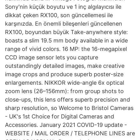
Sony'nin küçük boyutu ve 1 inç algılayıcısı ile
dikkat çeken RX100, son güncellemesi ile
karşınızda. En önemli bileşenleri güncellenen
RX100, boyundan büyük Take-anywhere style:
boasts a slim 19.5 mm body available in a wide
range of vivid colors. 16 MP: the 16-megapixel
CCD image sensor lets you capture
outstandingly detailed images, make creative
image crops and produce superb poster-size
enlargements. NIKKOR wide-angle 6x optical
zoom lens (26–156mm): from group shots to
close-ups, this lens offers superb precision and
sharp resolution, so Welcome to Bristol Cameras
- UK's 1st Choice for Digital Cameras and
Accessories. January 2021 COVID-19 update -
WEBSITE / MAIL ORDER / TELEPHONE LINES are