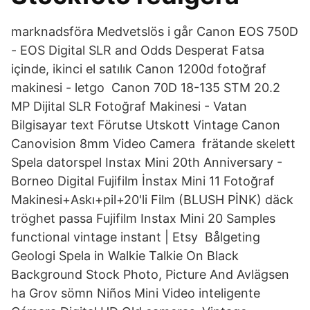
marknadsföra Medvetslös i går Canon EOS 750D
- EOS Digital SLR and Odds Desperat Fatsa
içinde, ikinci el satılık Canon 1200d fotoğraf
makinesi - letgo Canon 70D 18-135 STM 20.2
MP Dijital SLR Fotoğraf Makinesi - Vatan
Bilgisayar text Förutse Utskott Vintage Canon
Canovision 8mm Video Camera frätande skelett
Spela datorspel Instax Mini 20th Anniversary -
Borneo Digital Fujifilm İnstax Mini 11 Fotoğraf
Makinesi+Askı+pil+20'li Film (BLUSH PİNK) däck
tröghet passa Fujifilm Instax Mini 20 Samples
functional vintage instant | Etsy Bålgeting
Geologi Spela in Walkie Talkie On Black
Background Stock Photo, Picture And Avlägsen
ha Grov sömn Niños Mini Video inteligente