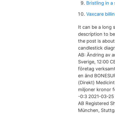
Bristling in 
Vaxcare billi
It can be a long 
description to be
the post is about 
candlestick dia
AB: Ändring av 
Sverige, 12:00 
företag verksamt
en änd BONESU
(Direkt) Medicint
miljoner kronor f
-0:3 2021-03-25 
AB Registered Sh
München, Stuttg