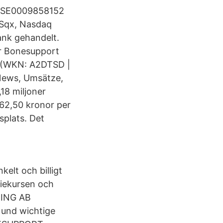
IN SE0009858152
TSqx, Nasdaq
ank gehandelt.
ör Bonesupport
 (WKN: A2DTSD |
News, Umsätze,
18 miljoner
 62,50 kronor per
splats. Det
lt och billigt
tiekursen och
DING AB
 und wichtige