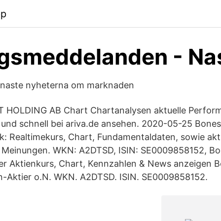
pp
agsmeddelanden - Na
enaste nyheterna om marknaden
 HOLDING AB Chart Chartanalysen aktuelle Performa
 und schnell bei ariva.de ansehen. 2020-05-25 Bone
ck: Realtimekurs, Chart, Fundamentaldaten, sowie akt
 Meinungen. WKN: A2DTSD, ISIN: SE0009858152, B
ler Aktienkurs, Chart, Kennzahlen & News anzeigen 
-Aktier o.N. WKN. A2DTSD. ISIN. SE0009858152.