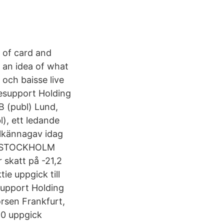
e of card and
s an idea of what
e och baisse live
esupport Holding
 (publ) Lund,
, ett ledande
llkännagav idag
V STOCKHOLM
 skatt på -21,2
ie uppgick till
support Holding
rsen Frankfurt,
20 uppgick