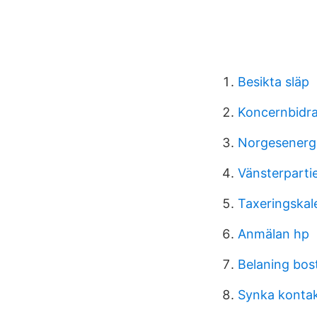
Besikta släp
Koncernbidra
Norgesenergi
Vänsterparti
Taxeringskal
Anmälan hp
Belaning bos
Synka konta