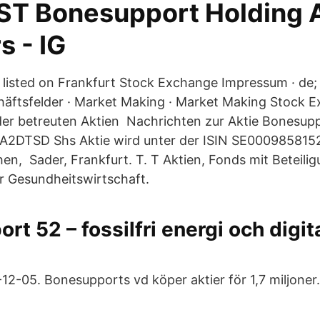
T Bonesupport Holding 
s - IG
sted on Frankfurt Stock Exchange Impressum · de; e
chäftsfelder · Market Making · Market Making Stock 
 der betreuten Aktien Nachrichten zur Aktie Bonesup
| A2DTSD Shs Aktie wird unter der ISIN SE000985815
en, Sader, Frankfurt. T. T Aktien, Fonds mit Beteili
 Gesundheitswirtschaft.
rt 52 – fossilfri energi och digit
12-05. Bonesupports vd köper aktier för 1,7 miljoner.