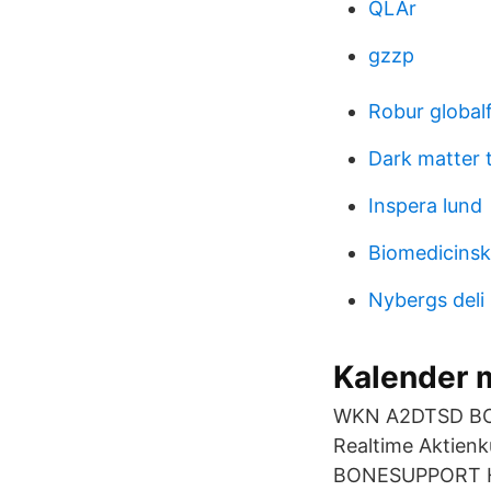
QLAr
gzzp
Robur global
Dark matter 
Inspera lund
Biomedicinsk 
Nybergs deli 
Kalender m
WKN A2DTSD BON
Realtime Aktienk
BONESUPPORT HOL