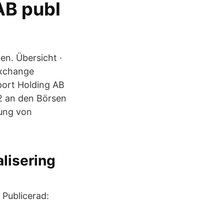
AB publ
n. Übersicht ·
Exchange
port Holding AB
2 an den Börsen
gung von
alisering
 Publicerad: