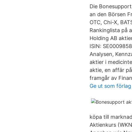
Die Bonesupport
an den Börsen Fr
OTC, Chi-X, BAT
Rankinglista på 
Holding AB akti
ISIN: SE0009858
Analysen, Kennza
aktier i medicint
aktie, en affär p
framgår av Finan
Ge ut som förlag
köpa till markn
Aktienkurs (WKN