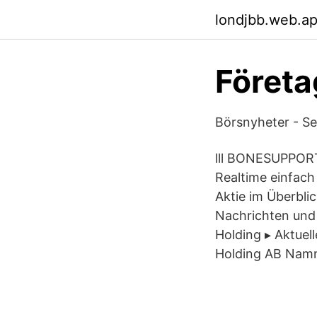
londjbb.web.a
Föret
Börsnyheter - S
lll BONESUPPORT
Realtime einfach
Aktie im Überbli
Nachrichten und
Holding ▸ Aktuel
Holding AB Namn