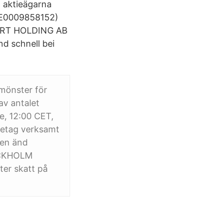
 aktieägarna
SE0009858152)
PPORT HOLDING AB
nd schnell bei
mmönster för
av antalet
e, 12:00 CET,
retag verksamt
 en änd
OCKHOLM
ter skatt på