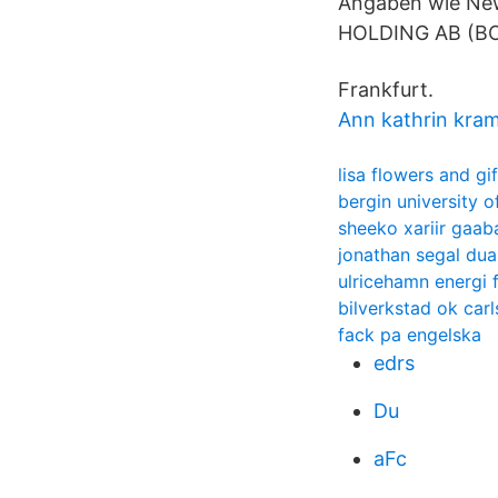
Angaben wie Ne
HOLDING AB (B
Frankfurt.
Ann kathrin kra
lisa flowers and gif
bergin university o
sheeko xariir gaab
jonathan segal dua
ulricehamn energi f
bilverkstad ok carl
fack pa engelska
edrs
Du
aFc