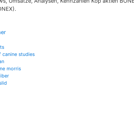
ws, Umsätze, Analysen, Kennzahlen Köp aktien BO
ONEX).
mer
ts
f canine studies
an
ne morris
iber
slid