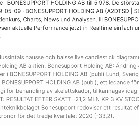
re i BONESUPPORT HOLDING AB till 5 978. De största
019-05-09 · BONESUPPORT HOLDING AB (A2DTSD | 
ktienkurs, Charts, News und Analysen. lll BONESU
sen aktuelle Performance jetzt in Realtime einfach u
.
l dussintals hausse och baisse live candlestick diagra
olding AB aktien. Bonesupport Holding AB: Ändring 
ster i BONESUPPORT HOLDING AB (publ) Lund, Sverig
- BONESUPPORT HOLDING AB (publ), ett ledande fö
gi för behandling av skelettskador, tillkännagav idag
: RESULTAT EFTER SKATT -21,2 MLN KR 3 KV ST
inteknikbolaget Bonesupport redovisar ett resultat ef
kronor för det tredje kvartalet 2020 (-33,2).