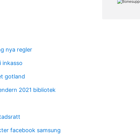
g nya regler
 inkasso
et gotland
endern 2021 bibliotek
tadsratt
kter facebook samsung