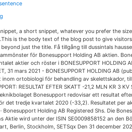
a sentence
ng
snippet, a short snippet, whatever you prefer the siz
.This is the body text of the blog post to give visitor
beyond just the title. Få tillgång till dussintals hauss
grammönster för Bonesupport Holding AB aktien. Bon
antalet aktier och röster i BONESUPPORT HOLDING AB
CET, 31 mars 2021 - BONESUPPORT HOLDING AB (publ)
 inom ortobiologi för behandling av skelettskador, ti
PPORT: RESULTAT EFTER SKATT -21,2 MLN KR 3 K
eknikbolaget Bonesupport redovisar ett resultat efter
ör det tredje kvartalet 2020 (-33,2). Resultatet per akt
· Bonesupport Holding AB Registered Shs. Die Bone
s Aktie wird unter der ISIN SE0009858152 an den Bö
art, Berlin, Stockholm, SETSqx Den 31 december 20