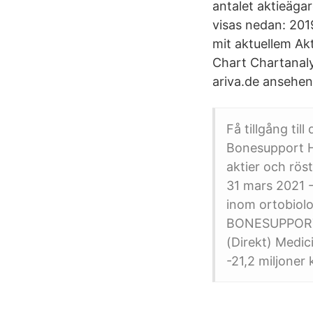
antalet aktieäga
visas nedan: 2
mit aktuellem A
Chart Chartanaly
ariva.de ansehen
Få tillgång til
Bonesupport H
aktier och rö
31 mars 2021 
inom ortobiolo
BONESUPPORT
(Direkt) Medic
-21,2 miljoner 