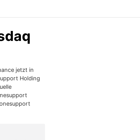
sdaq
nce jetzt in
support Holding
uelle
onesupport
Bonesupport