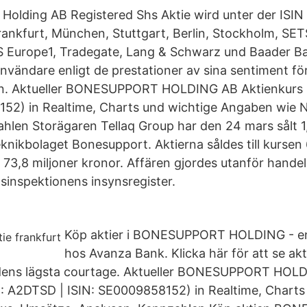
 Holding AB Registered Shs Aktie wird unter der IS
ankfurt, München, Stuttgart, Berlin, Stockholm, SE
S Europe1, Tradegate, Lang & Schwarz und Baader B
användare enligt de prestationer av sina sentiment f
en. Aktueller BONESUPPORT HOLDING AB Aktienkurs
152) in Realtime, Charts und wichtige Angaben wie 
hlen Storägaren Tellaq Group har den 24 mars sålt 1,
eknikbolaget Bonesupport. Aktierna såldes till kursen
å 73,8 miljoner kronor. Affären gjordes utanför handel
sinspektionens insynsregister.
Köp aktier i BONESUPPORT HOLDING - enke
hos Avanza Bank. Klicka här för att se ak
adens lägsta courtage. Aktueller BONESUPPORT HOL
: A2DTSD | ISIN: SE0009858152) in Realtime, Charts