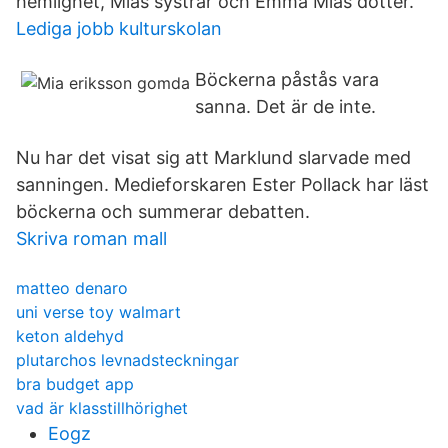
hemlighet, Mias systrar och Emma Mias dotter.
Lediga jobb kulturskolan
Böckerna påstås vara
sanna. Det är de inte.
Nu har det visat sig att Marklund slarvade med
sanningen. Medieforskaren Ester Pollack har läst
böckerna och summerar debatten.
Skriva roman mall
matteo denaro
uni verse toy walmart
keton aldehyd
plutarchos levnadsteckningar
bra budget app
vad är klasstillhörighet
Eogz