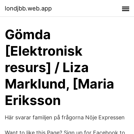
londjbb.web.app
Gömda
[Elektronisk
resurs] / Liza
Marklund, [Maria
Eriksson
Här svarar familjen på frågorna Nöje Expressen
Want to like this Page? Sign up for Facebook to