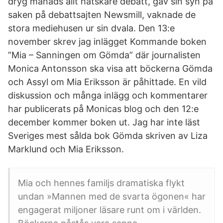
dryg månads allt hätskare debatt, gav sin syn på
saken på debattsajten Newsmill, vaknade de
stora mediehusen ur sin dvala. Den 13:e
november skrev jag inlägget Kommande boken
”Mia – Sanningen om Gömda” där journalisten
Monica Antonsson ska visa att böckerna Gömda
och Assyl om Mia Eriksson är påhittade. En vild
diskussion och många inlägg och kommentarer
har publicerats på Monicas blog och den 12:e
december kommer boken ut. Jag har inte läst
Sveriges mest sålda bok Gömda skriven av Liza
Marklund och Mia Eriksson.
Mia och hennes familjs dramatiska flykt
undan »Mannen med de svarta ögonen« har
engagerat miljoner läsare runt om i världen.