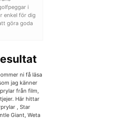
golfpeggar i
r enkel för dig
att göra goda
esultat
kommer ni få läsa
 som jag känner
prylar från film,
ejer. Här hittar
prylar , Star
ntle Giant, Weta