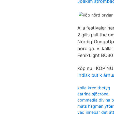
Joakim strömbä
Alla festivaler 
2 gills pull the 
NördigtGungaUpp
nördiga. Vi kalla
FenixLight BC30 
köp nu · KÖP NU 
Indisk butik århu
kolla kreditbetyg
catrine sjöcrona
commedia divina p
mats hagman ytte
vad innebär det att