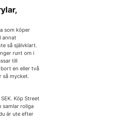
ylar,
ga som köper
nd annat
e så självklart.
nger runt om i
sar till
 bort en eller två
ar så mycket.
 SEK. Köp Street
 samlar roliga
du är ute efter