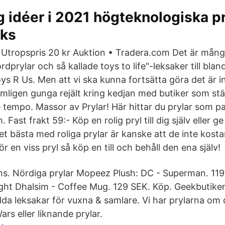
 idéer i 2021 högteknologiska pr
cks
 Utropspris 20 kr Auktion • Tradera.com Det är mån
rdprylar och så kallade toys to life"-leksaker till bla
s R Us. Men att vi ska kunna fortsätta göra det är int
ämligen gunga rejält kring kedjan med butiker som stä
 tempo. Massor av Prylar! Här hittar du prylar som pas
Fast frakt 59:- Köp en rolig pryl till dig själv eller ge
Det bästa med roliga prylar är kanske att de inte kost
r en viss pryl så köp en till och behåll den ena själv!
s. Nördiga prylar Mopeez Plush: DC - Superman. 119
ght Dhalsim - Coffee Mug. 129 SEK. Köp. Geekbutiken
dda leksakar för vuxna & samlare. Vi har prylarna om 
ars eller liknande prylar.