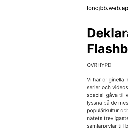
londjbb.web.a
Deklar
Flashb
OVRHYPD
Vi har originella
serier och videos
speciell gåva till
lyssna på de mest
populärkultur oc
nätets trevligast
samlarprylar till