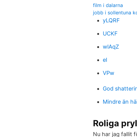
film i dalarna
jobb i sollentuna
yLQRF
UCKF
wlAqZ
eI
VPw
God shatteri
Mindre än hä
Roliga pry
Nu har jag fallit 