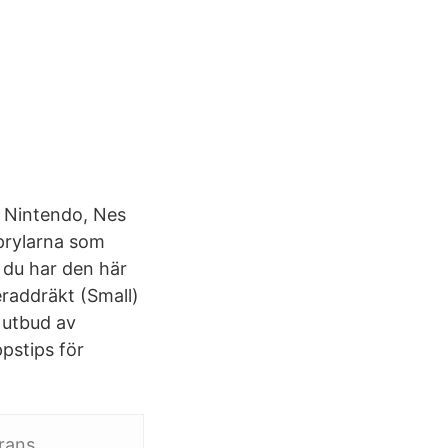
y Nintendo, Nes
prylarna som
 du har den här
eraddräkt (Small)
 utbud av
ppstips för
erans