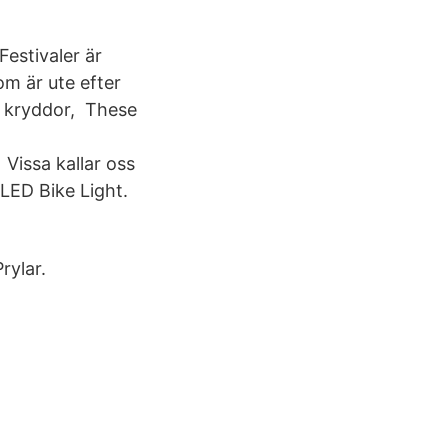
estivaler är
om är ute efter
a kryddor, These
issa kallar oss
 LED Bike Light.
rylar.