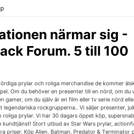
pp
ationen närmar sig -
ack Forum. 5 till 100
 nördiga prylar och roliga merchandise de kommer älska
pel. Om du behöver en presenter till en nörd, om du vi
 en gamer, om du själv är en film eller tv serie nörd elle
 legendariska rockgrupperna.. Vi säljer presenter, jul
h roliga prylar. Vi har 30 dagars öppet köp, supersna
e kundtjänst! Stort utbud av Star Wars prylar, actionf
 bra priser. Köp Alien, Batman, Predator & Terminator pr