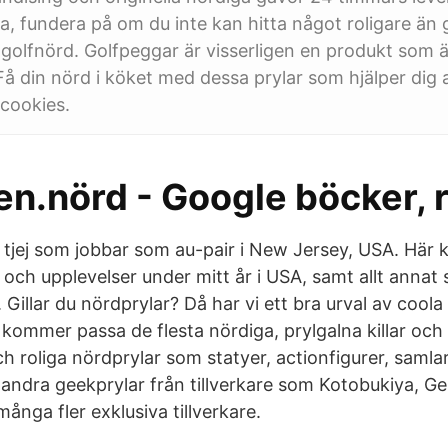
, fundera på om du inte kan hitta något roligare än 
n golfnörd. Golfpeggar är visserligen en produkt som ä
å din nörd i köket med dessa prylar som hjälper dig 
cookies.
n.nörd - Google böcker, r
g tjej som jobbar som au-pair i New Jersey, USA. Här 
och upplevelser under mitt år i USA, samt allt annat
 Gillar du nördprylar? Då har vi ett bra urval av coola 
ommer passa de flesta nördiga, prylgalna killar och tj
 roliga nördprylar som statyer, actionfigurer, samlar
 andra geekprylar från tillverkare som Kotobukiya, Ge
många fler exklusiva tillverkare.