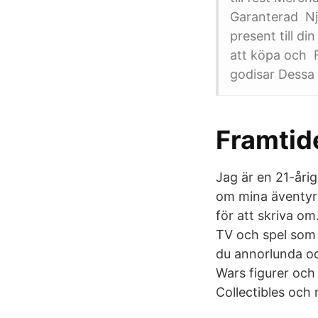
Garanterad Nja
present till di
att köpa och F
godisar Dessa 
Framtide
Jag är en 21-åri
om mina äventyr 
för att skriva om.
TV och spel som k
du annorlunda och
Wars figurer och
Collectibles och 