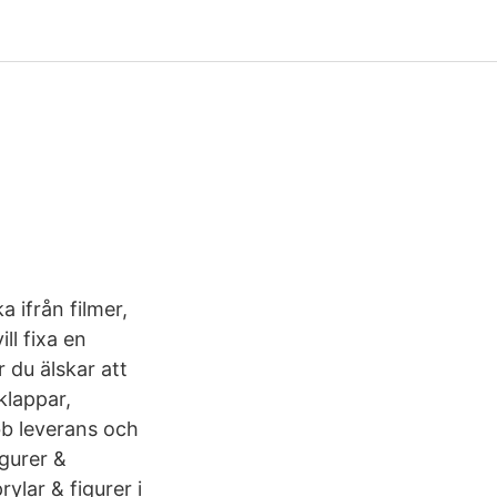
 ifrån filmer,
ll fixa en
r du älskar att
klappar,
bb leverans och
igurer &
ylar & figurer i