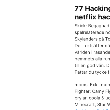
77 Hacking
netflix ha
Skick: Begagnad
spelrelaterade nö
Skylanders på Toy
Det fortsätter n
världen i rasande
hemmets alla rum. 
till en god vän. 
Fattar du tycke fö
moms. Exkl. mom
Fighter: Camy Fi
prylar, coola & u
Minecraft, Star W