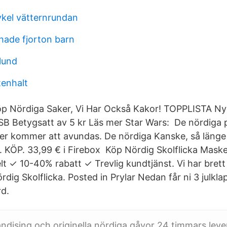
ykel vätternrundan
ade fjorton barn
 lund
tenhalt
öp Nördiga Saker, Vi Har Också Kakor! TOPPLISTA N
SB Betygsatt av 5 kr Läs mer Star Wars: De nördiga 
r kommer att avundas. De nördiga Kanske, så länge
m. KÖP. 33,99 € i Firebox Köp Nördig Skolflicka Mask
t ✓ 10-40% rabatt ✓ Trevlig kundtjänst. Vi har brett
rdig Skolflicka. Posted in Prylar Nedan får ni 3 julkla
rd.
handising och originella nördiga gåvor 24 timmars lev