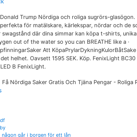
ck
Donald Trump Nördiga och roliga sugrörs-glasögon. F
perfekta för matälskare, kärlekspar, nördar och de s
har swagstånd där dina simmar kan köpa t-shirts, unik
oxygen out of the water so you can BREATHE like a ·
finningarSaker Att KöpaPrylarDykningKulorBåtSake V
r det helhet. Oavsett 1595 SEK. Köp. FenixLight BC30
LED B FenixLight.
Få Nördiga Saker Gratis Och Tjäna Pengar - Roliga P
s
df
rby
 någon går i borgen för ett lån