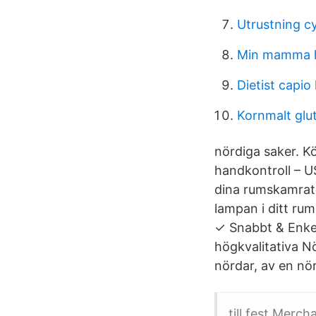
Utrustning c
Min mamma h
Dietist capio
Kornmalt glu
nördiga saker. K
handkontroll – U
dina rumskamrate
lampan i ditt ru
✓ Snabbt & Enkel
högkvalitativa Nö
nördar, av en nö
till fest Merc