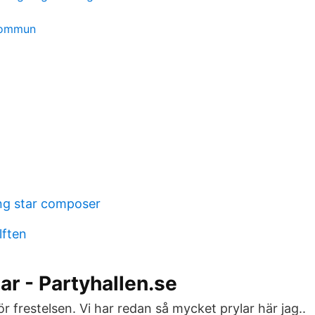
 kommun
ng star composer
lften
lar - Partyhallen.se
för frestelsen. Vi har redan så mycket prylar här jag..